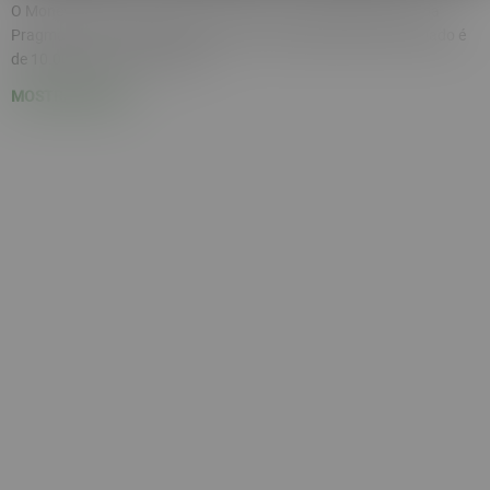
O Money Stacks Megaways é um jogo de caça-níqueis online da
Pragmatic Play, com formato de 6x7. O ganho máximo informado é
de 10.000x o valor da aposta.
MOSTRAR MAIS
O QUE É O SLOT MONEY STACKS MEGAWAYS?
O slot utiliza 6 rolos e 7 linhas, com 117649 linhas de pagamento. O
RTP teórico é de 96%, enquanto a volatilidade é alta. O RTP pode
variar de acordo com a configuração disponível.
Entre os recursos confirmados estão Additional Free Spins,
Avalanche, Bonus Bet, Bonus Game, Bonus symbols e Buy Feature.
Os temas registrados incluem Blue, Cherry, Dark blue, Fruit e Gold-
color.
Visão geral: Money Stacks Megaways
O Money Stacks Megaways está disponível no Brazino777 e
apresenta as seguintes características técnicas:
CARACTERÍSTICA
DETALHES