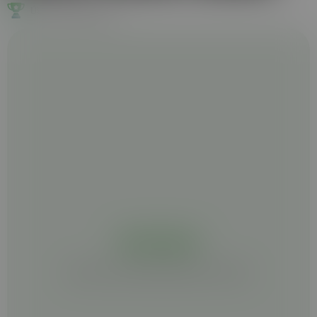
ÚLTIMOS GANHOS
NÃO HÁ DADOS
ESPERA ALGUNS SEGUNDOS POR FAVOR