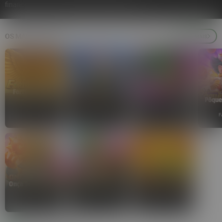
financeiros. Jogue com responsabilidade. 18+
OS MAIS JOGADOS
VER MAIS
EXCLUSIVO
Fortune Garuda
500
Pachinko
FlyX™ Cash Turbo™
Pôque
TADA
NEKO
BUCK STAKES
F
Onça Sortuda 500
Lucky Jaguar 2
4 Pots of Egypt
TADA
TADA
3OAKS