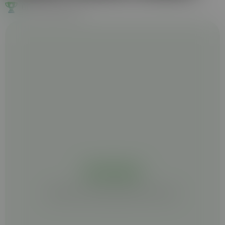
ÚLTIMOS GANHOS
NÃO HÁ DADOS
ESPERA ALGUNS SEGUNDOS POR FAVOR