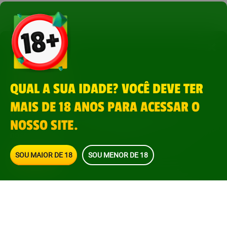
QUAL A SUA IDADE? VOCÊ DEVE TER
MAIS DE 18 ANOS PARA ACESSAR O
Usamos cookies para melhorar sua experiência. Ao
NOSSO SITE.
usar o Brazino777, você aceita nossos cookies. Veja
nossos
Termos e Condições
para mais.
SOU MAIOR DE 18
SOU MENOR DE 18
Menu
Slot
Ao Vivo
Crash
OK
Brazino 777
Jogos De Cassino