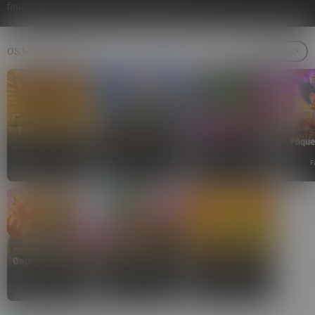
financeiros. Jogue com responsabilidade. 18+
OS MAIS JOGADOS
VER MAIS
EXCLUSIVO
Fortune Garuda
500
Pachinko
FlyX™ Cash Turbo™
Pôque
TADA
NEKO
BUCK STAKES
F
Onça Sortuda 500
Lucky Jaguar 2
4 Pots of Egypt
TADA
TADA
3OAKS