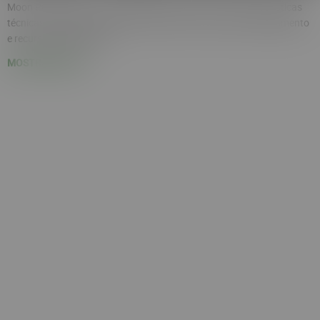
Moon Princess é um caça-níqueis da Play'n GO com características
técnicas definidas por sua estrutura de rolos, sistema de pagamento
e recursos confirmados.
MOSTRAR MAIS
O QUE É O SLOT MOON PRINCESS?
Moon Princess integra a categoria de slots online e pode ser
consultado no cassino Brazino777. Entre os dados disponíveis estão
layout de 5x5, sistema de pagamento 20, RTP de 96%, volatilidade
alta.
O conjunto confirmado inclui recursos como Avalanche, Bonus
Game, Cascading, Cluster Pays e temas ligados a Anime, Bell, Blue,
Fantasy.
Visão geral: Moon Princess
Confira abaixo as principais informações técnicas confirmadas para
o jogo.
CARACTERÍSTICA
DETALHES