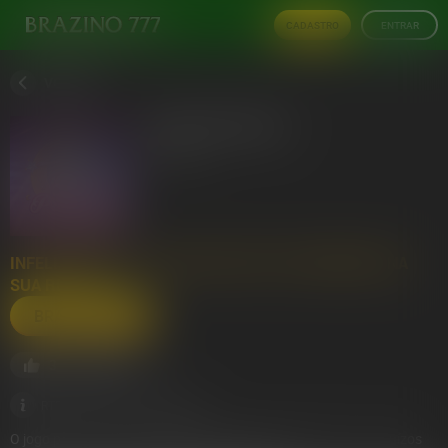
CADASTRO
ENTRAR
VOLTAR
MOON PRINCESS
PLAYNGO
INFELIZMENTE, ESTE JOGO NÃO ESTÁ DISPONÍVEL NA
SUA REGIÃO.
BRAZINO777
3
839
Visualizações
RTP:
96.5%
O jogo pode causar dependência, ansiedade, depressão e prejuízos