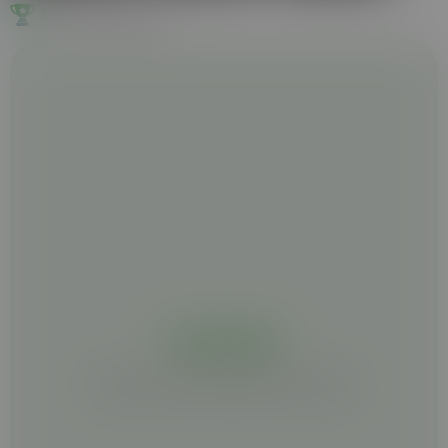
ÚLTIMOS GANHOS
NÃO HÁ DADOS
ESPERA ALGUNS SEGUNDOS POR FAVOR