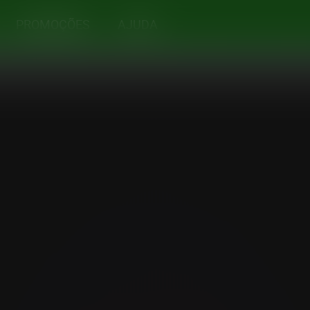
PROMOÇÕES
AJUDA