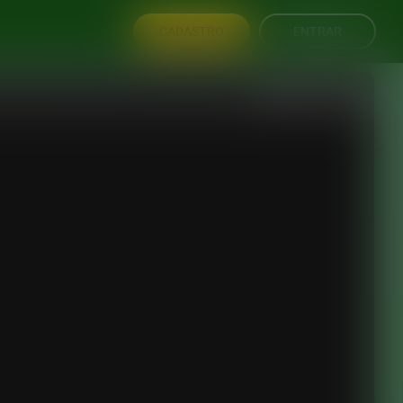
CADASTRO
ENTRAR