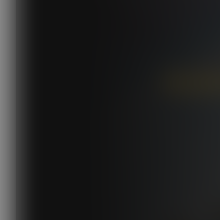
INFELIZME