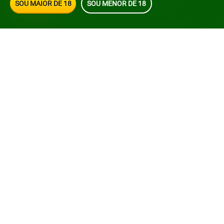
SOU MAIOR DE 18
SOU MENOR DE 18
Menu
Slot
Ao Vivo
Crash
OK
Brazino 777
Jogos De Cassino
Cassino Ao Vivo
Esporte Bet
Mapa Do Site XML
Live Bet
Mapa Do Site HTML
Slots
Suporte
Jogos Crash
Perguntas Frequentes
Novos Jogos
Promoções E Bônus
Bingo
Reclamações
Jogos De Mesa
Afiliados