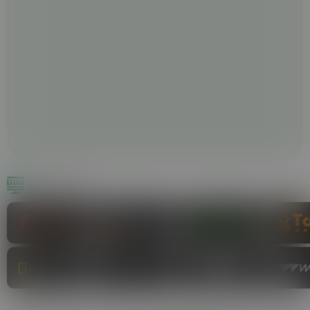
PROVEDORES