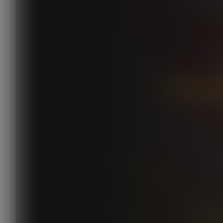
INFELIZME