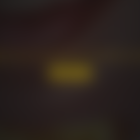
NTE, ESTE JOGO NÃO ESTÁ DISPONÍVEL NA S
BRAZINO777