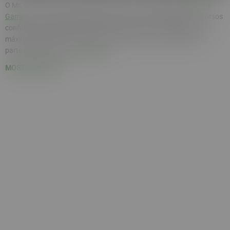
O Mr. Oinkster's Hold and Win é um dos caça-níqueis da
Booming
Games
, com temas associados a Bank's, Coins e Diamond e recursos
confirmados como Bonus Bet e Bonus Game. O multiplicador
máximo informado é de 2.000x o valor da aposta. Este título faz
parte da categoria de
slots online
.
MOSTRAR MAIS
O QUE É O SLOT MR. OINKSTER'S HOLD AND WIN?
Mr. Oinkster's Hold and Win é um slot de vídeo desenvolvido pela
Booming Games. O layout confirmado possui 5 rolos e 3 linhas. O
sistema de pagamento informado é 20. O RTP teórico é de 95,60%. A
volatilidade é Média.
Entre os recursos confirmados estão Bonus Bet, Bonus Game, Bonus
symbols e Buy Feature. enquanto os temas incluem Bank's, Coins,
Diamond e Money.
Visão geral: Mr. Oinkster's Hold and Win
No cassino Brazino777, o jogo apresenta as seguintes
características confirmadas: