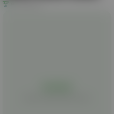
ÚLTIMOS GANHOS
NÃO HÁ DADOS
ESPERA ALGUNS SEGUNDOS POR FAVOR