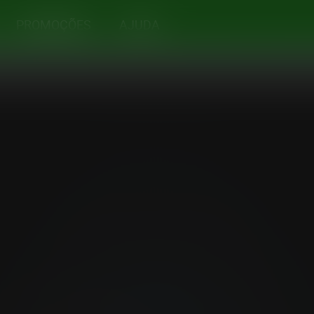
PROMOÇÕES
AJUDA