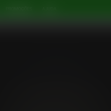
PROMOÇÕES
AJUDA