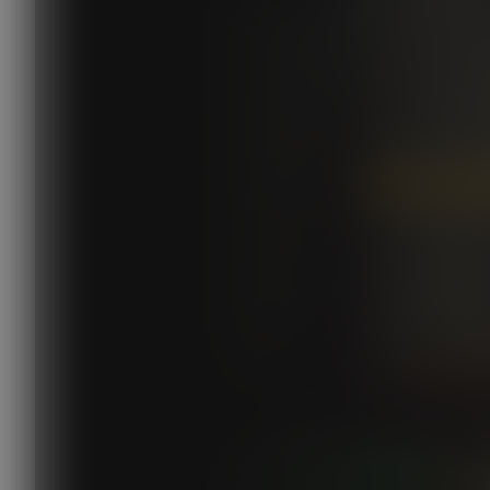
INFELIZME