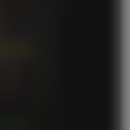
UA REGIÃO.