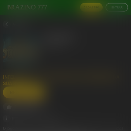
CADASTRO
ENTRAR
VOLTAR
MYSTERIOUS
PRAGMATIC
INFELIZMENTE, ESTE JOGO NÃO ESTÁ DISPONÍVEL NA
SUA REGIÃO.
BRAZINO777
2
587
Visualizações
RTP:
96.5%
O jogo pode causar dependência, ansiedade, depressão e prejuízos