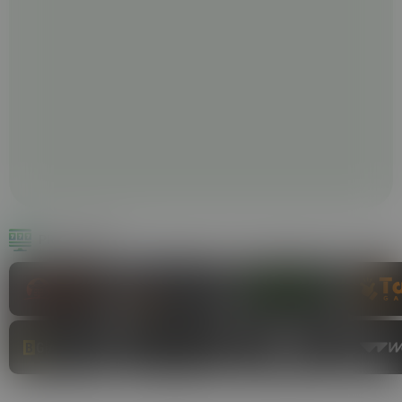
PROVEDORES