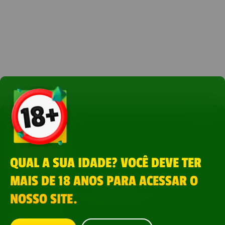
Defina o valor da aposta dentro dos limites informados.
Inicie a rodada e aguarde a formação do resultado.
Confira as combinações reconhecidas e os recursos especiais
aplicados.
Recursos como Free Spins e Buy Feature fazem parte da estrutura
confirmada. Os critérios de ativação e funcionamento devem ser
verificados nas regras da versão aberta.
MYSTERY OF THE ORIENT - FAQ
Qual é o RTP de Mystery of the Orient?
O RTP-base informado é de 96%. O percentual pode variar conforme
QUAL A SUA IDADE? VOCÊ DEVE TER
a configuração disponível. O RTP representa uma média teórica de
longo prazo e não prevê resultados individuais.
MAIS DE 18 ANOS PARA ACESSAR O
Usamos cookies para melhorar sua experiência. Ao
Qual é o ganho máximo de Mystery of the Orient?
NOSSO SITE.
usar o Brazino777, você aceita nossos cookies. Veja
nossos
Termos e Condições
para mais.
O multiplicador máximo confirmado é de 8.035x o valor da aposta.
Esse limite técnico não representa garantia de premiação.