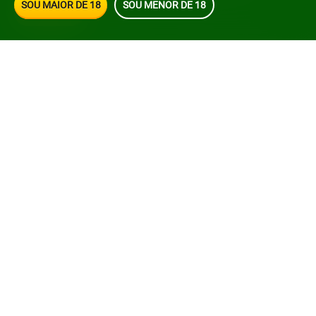
SOU MAIOR DE 18
SOU MENOR DE 18
Menu
Slot
Ao Vivo
Crash
OK
Qual é a volatilidade de Mystery of the Orient?
A volatilidade informada é média-alta. Esse dado descreve o perfil
matemático do jogo, sem determinar o resultado de uma rodada
específica.
Brazino 777
Jogos De Cassino
Cassino Ao Vivo
Esporte Bet
Mapa Do Site XML
Live Bet
Mapa Do Site HTML
Slots
Suporte
Jogos Crash
Perguntas Frequentes
Novos Jogos
Promoções E Bônus
Bingo
Reclamações
Jogos De Mesa
Afiliados