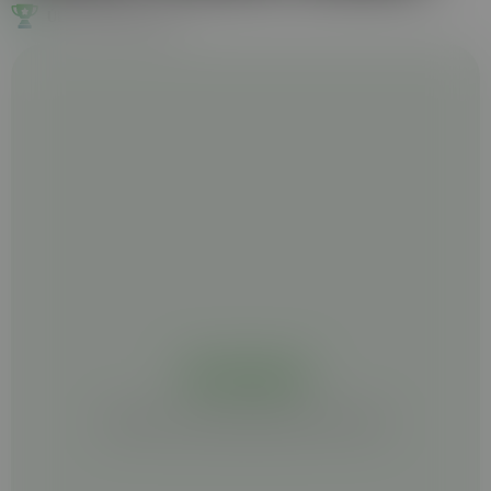
ÚLTIMOS GANHOS
NÃO HÁ DADOS
ESPERA ALGUNS SEGUNDOS POR FAVOR