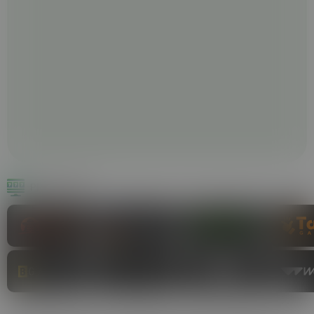
PROVEDORES