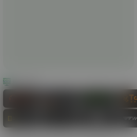
PROVEDORES