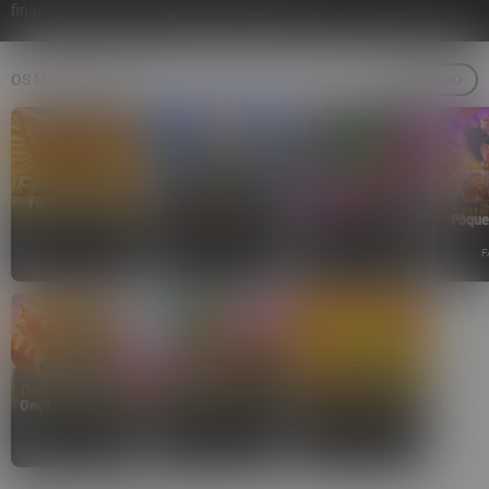
financeiros. Jogue com responsabilidade. 18+
OS MAIS JOGADOS
VER MAIS
EXCLUSIVO
Fortune Garuda
500
Pachinko
FlyX™ Cash Turbo™
Pôque
TADA
NEKO
BUCK STAKES
F
Onça Sortuda 500
Lucky Jaguar 2
4 Pots of Egypt
TADA
TADA
3OAKS