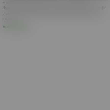
Mystery Reels Megaways é um dos slots online da Red Tiger,
classificado como slot de vídeo, com temas confirmados como Bell e
Blue. O multiplicador máximo informado é de x10.000 o valor da
aposta.
MOSTRAR MAIS
O QUE É O SLOT MYSTERY REELS MEGAWAYS?
O título utiliza 6 rolos e 7 linhas, com 117649 linhas ou possibilidades
de pagamento, conforme a configuração informada. O RTP teórico é
de 96,18%, e pode variar conforme a configuração disponível. A
volatilidade indicada é alta.
Entre os recursos confirmados estão Free Spins e Free Spins
Multiplier. A temática inclui Bell e Blue.
Visão geral: Mystery Reels Megaways
Mystery Reels Megaways está disponível no Brazino777. A tabela
reúne as características técnicas confirmadas para esta versão.
CARACTERÍSTICA
DETALHES