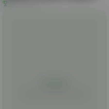
ÚLTIMOS GANHOS
NÃO HÁ DADOS
ESPERA ALGUNS SEGUNDOS POR FAVOR