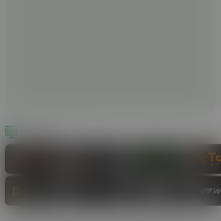
PROVEDORES