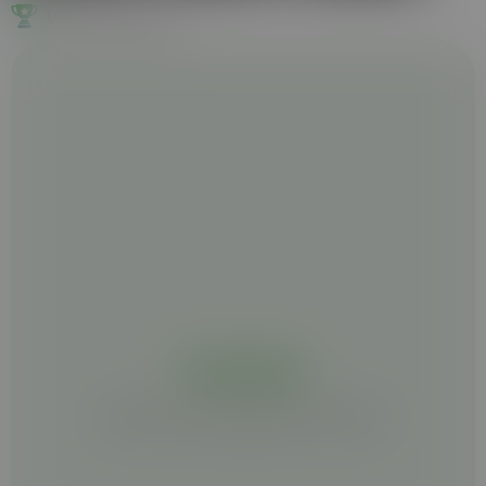
ÚLTIMOS GANHOS
NÃO HÁ DADOS
ESPERA ALGUNS SEGUNDOS POR FAVOR