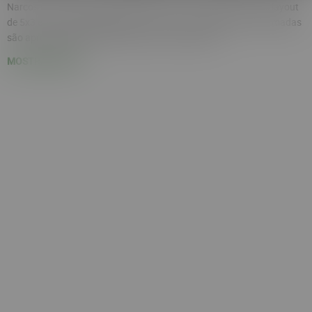
Narcos é um caça-níqueis online da NetEnt. O jogo apresenta layout
de 5x3 e sistema de pagamento 243. As características confirmadas
são apresentadas de forma técnica e informativa.
MOSTRAR MAIS
O QUE É O SLOT NARCOS?
No cassino Brazino777, Narcos pode ser analisado por dados como
RTP, volatilidade, sistema de pagamento e limites de aposta, quando
disponíveis.
Esses indicadores descrevem a configuração do jogo e não
representam garantia de resultado em uma rodada ou sessão.
Visão geral: Narcos
Confira os principais dados técnicos disponíveis para Narcos.
CARACTERÍSTICA
DETALHES
Nome
Narcos
Lançamento
23/05/2019