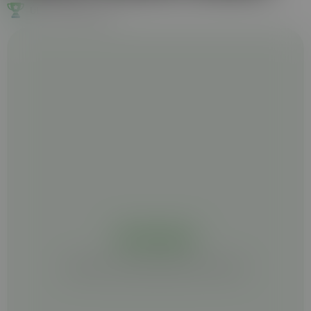
ÚLTIMOS GANHOS
NÃO HÁ DADOS
ESPERA ALGUNS SEGUNDOS POR FAVOR