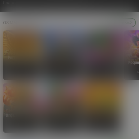
financeiros. Jogue com responsabilidade. 18+
OS MAIS JOGADOS
VER MAIS
EXCLUSIVO
Fortune Garuda
500
Pachinko
FlyX™ Cash Turbo™
Pôque
TADA
NEKO
BUCK STAKES
F
Onça Sortuda 500
Lucky Jaguar 2
4 Pots of Egypt
TADA
TADA
3OAKS