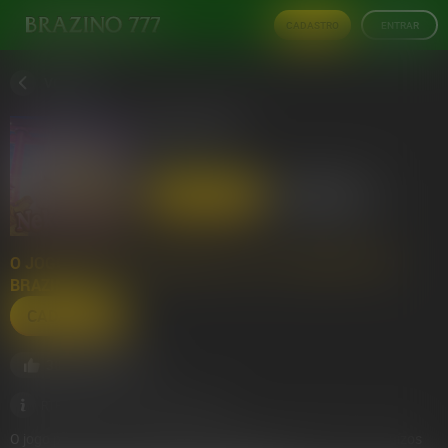
CADASTRO
ENTRAR
VOLTAR
NEKO NEKO
TADA
CADASTRO
ENTRAR
O JOGO ESTARÁ DISPONÍVEL APÓS O CADASTRO NO
BRAZINO777.
CADASTRO
38
17383
Visualizações
RTP:
96.36%
O jogo pode causar dependência, ansiedade, depressão e prejuízos