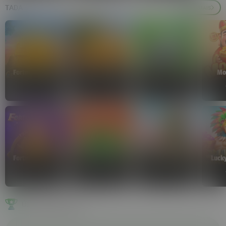
TADA
VER MAIS
Fortune Gems 3
Fortune Gems
Fortune Monkey
Mo
TADA
TADA
TADA
Fortune Gems 2
Money Coming
Lucky Jaguar
Lucky
TADA
TADA
TADA
ÚLTIMOS GANHOS