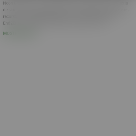
Neon Links é um slot de vídeo da Red Tiger, integrante da categoria
de slots online. A temática reúne Card suits, Cherry e Fruit. Entre os
recursos confirmados estão Book of ... mechanic, Bothway e
End2End. O multiplicador máximo informado é x1.000.
MOSTRAR MAIS
O QUE É O SLOT NEON LINKS?
O título apresenta a configuração 5x3 e usa o sistema de pagamento
Bothway. No Brazino777, esses dados permitem consultar a
estrutura básica do jogo antes de iniciar uma rodada.
O RTP base é de 95,67% e a volatilidade é Média. O RTP pode variar
de acordo com a configuração disponível. A lista de recursos inclui
Book of ... mechanic, Bothway, End2End, Free Spins e RTP range. Os
temas incluem Card suits, Cherry, Fruit e Grapes. RTP, volatilidade e
multiplicador são características técnicas e não garantem resultados
individuais.
Visão geral: Neon Links
No Brazino777, Neon Links apresenta as características técnicas
abaixo: