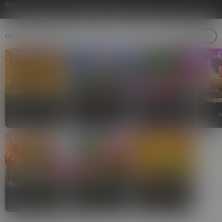
financeiros. Jogue com responsabilidade. 18+
OS MAIS JOGADOS
VER MAIS
EXCLUSIVO
Fortune Garuda
500
Pachinko
FlyX™ Cash Turbo™
Pôque
TADA
NEKO
BUCK STAKES
F
Onça Sortuda 500
Lucky Jaguar 2
4 Pots of Egypt
TADA
TADA
3OAKS