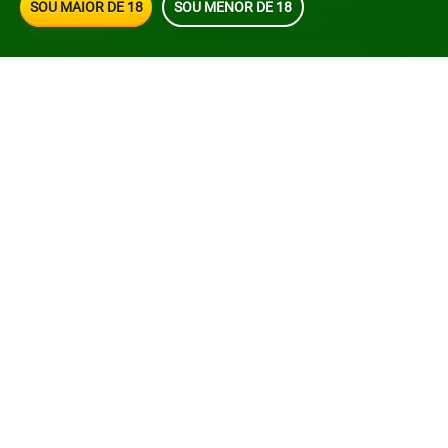
SOU MAIOR DE 18
SOU MENOR DE 18
de vídeo.
Menu
Slot
Ao Vivo
Crash
OK
Brazino 777
Jogos De Cassino
Cassino Ao Vivo
Esporte Bet
Mapa Do Site XML
Live Bet
Mapa Do Site HTML
Slots
Suporte
Jogos Crash
Perguntas Frequentes
Novos Jogos
Promoções E Bônus
Bingo
Reclamações
Jogos De Mesa
Afiliados