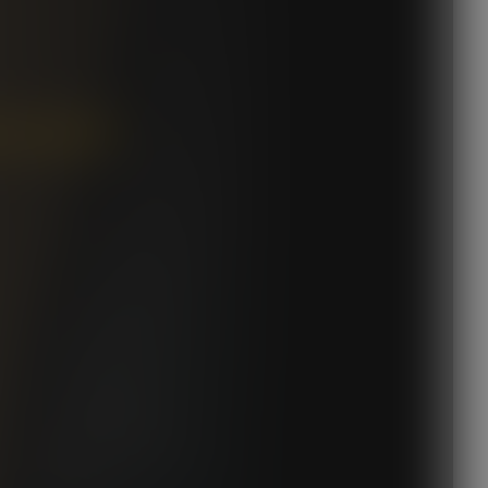
UA REGIÃO.