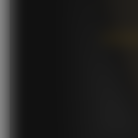
INFELIZME