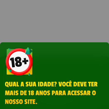
Consulte as regras, a tabela de pagamentos e os recursos
especiais.
Defina o valor da aposta dentro das opções disponíveis.
Inicie a rodada para girar os rolos.
Confira o resultado e as combinações formadas nas linhas de
pagamento.
O jogo utiliza 20 linhas de pagamento. Recursos como giros grátis
adicionais, aposta de bônus, compra de recurso, rolos dinâmicos,
símbolos expansíveis, Mega Symbol 3x3, multiplicadores e respins
podem alterar o desenvolvimento de determinadas rodadas
conforme as regras do título.
ORIENT STORY DELUXE - FAQ
QUAL A SUA IDADE? VOCÊ DEVE TER
Qual é o RTP de Orient Story Deluxe?
MAIS DE 18 ANOS PARA ACESSAR O
O RTP teórico informado de Orient Story Deluxe é de 97,20%. Esse
Usamos cookies para melhorar sua experiência. Ao
percentual é calculado estatisticamente em muitas rodadas e não
NOSSO SITE.
usar o Brazino777, você aceita nossos cookies. Veja
garante resultados individuais.
nossos
Termos e Condições
para mais.