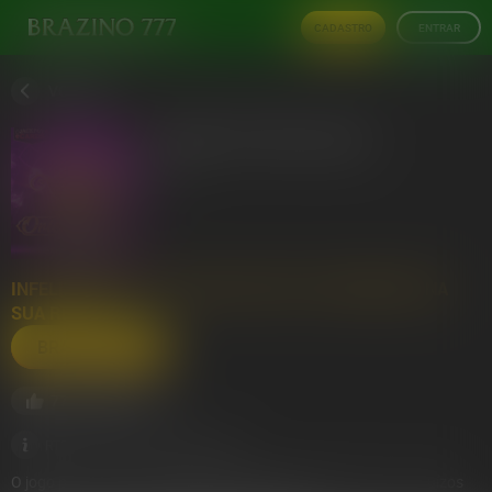
CADASTRO
ENTRAR
VOLTAR
ORIENT STORY DELUXE
EGT
INFELIZMENTE, ESTE JOGO NÃO ESTÁ DISPONÍVEL NA
SUA REGIÃO.
BRAZINO777
77
37412
Visualizações
RTP:
97.2%
O jogo pode causar dependência, ansiedade, depressão e prejuízos