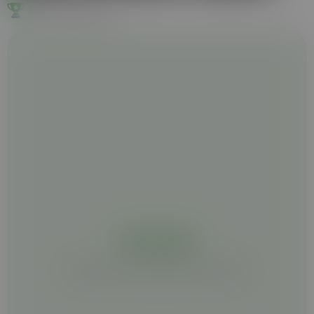
ÚLTIMOS GANHOS
NÃO HÁ DADOS
ESPERA ALGUNS SEGUNDOS POR FAVOR