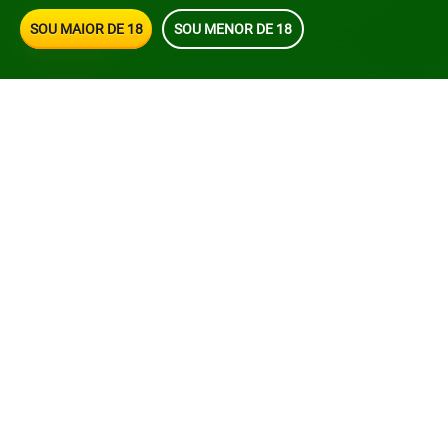
Quantos rolos e linhas de pagamento tem Orient Story Deluxe?
SOU MAIOR DE 18
SOU MENOR DE 18
Menu
Slot
Ao Vivo
Crash
OK
O slot possui 5 rolos por 3 linhas e utiliza 20 linhas de pagamento.
Quem é o provedor de Orient Story Deluxe?
O provedor de Orient Story Deluxe é a Amusnet.
Brazino 777
Jogos De Cassino
Cassino Ao Vivo
Esporte Bet
Mapa Do Site XML
Live Bet
Mapa Do Site HTML
Slots
Suporte
Jogos Crash
Perguntas Frequentes
Novos Jogos
Promoções E Bônus
Bingo
Reclamações
Jogos De Mesa
Afiliados