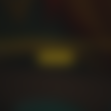
NTE, ESTE JOGO NÃO ESTÁ DISPONÍVEL NA S
BRAZINO777