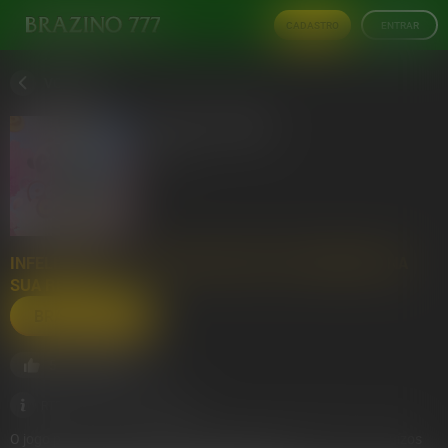
CADASTRO
ENTRAR
VOLTAR
PÁN DǓ COINS
ZITRO
INFELIZMENTE, ESTE JOGO NÃO ESTÁ DISPONÍVEL NA
SUA REGIÃO.
BRAZINO777
5
929
Visualizações
RTP:
96%
O jogo pode causar dependência, ansiedade, depressão e prejuízos