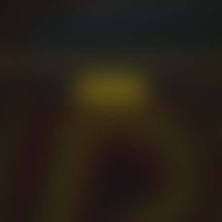
NTE, ESTE JOGO NÃO ESTÁ DISPONÍVEL NA S
BRAZINO777