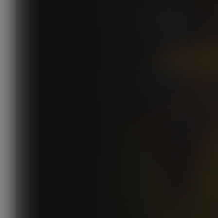
INFELIZME