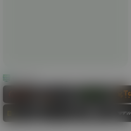
PROVEDORES