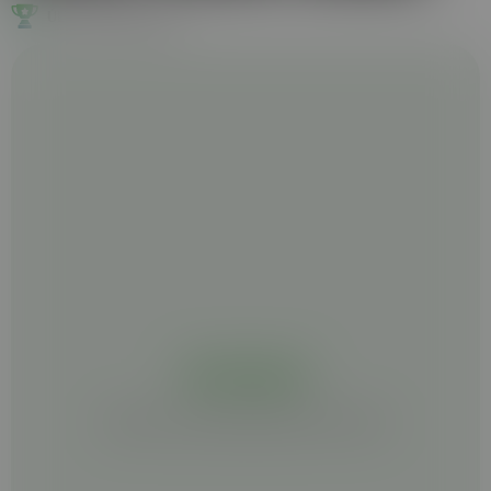
ÚLTIMOS GANHOS
NÃO HÁ DADOS
ESPERA ALGUNS SEGUNDOS POR FAVOR