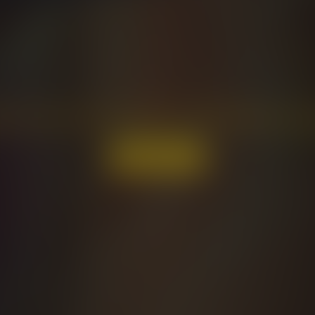
NTE, ESTE JOGO NÃO ESTÁ DISPONÍVEL NA S
BRAZINO777