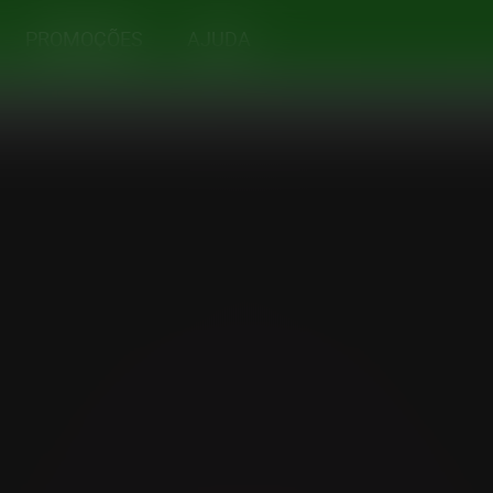
PROMOÇÕES
AJUDA