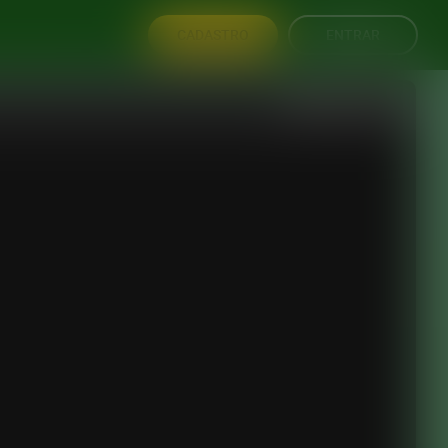
CADASTRO
ENTRAR