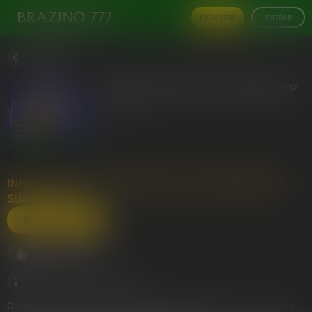
CADASTRO
ENTRAR
VOLTAR
PENALTY SHOOT-OUT: SUPER CUP
EVOPLAY
INFELIZMENTE, ESTE JOGO NÃO ESTÁ DISPONÍVEL NA
SUA REGIÃO.
BRAZINO777
16
5634
Visualizações
RTP:
96%
O jogo pode causar dependência, ansiedade, depressão e prejuízos