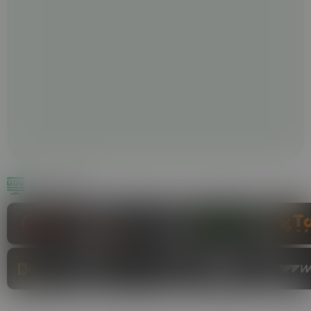
PROVEDORES