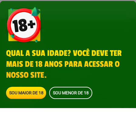
QUAL A SUA IDADE? VOCÊ DEVE TER
MAIS DE 18 ANOS PARA ACESSAR O
Usamos cookies para melhorar sua experiência. Ao
NOSSO SITE.
usar o Brazino777, você aceita nossos cookies. Veja
nossos
Termos e Condições
para mais.
SOU MAIOR DE 18
SOU MENOR DE 18
Menu
Slot
Ao Vivo
Crash
OK
Brazino 777
Jogos De Cassino