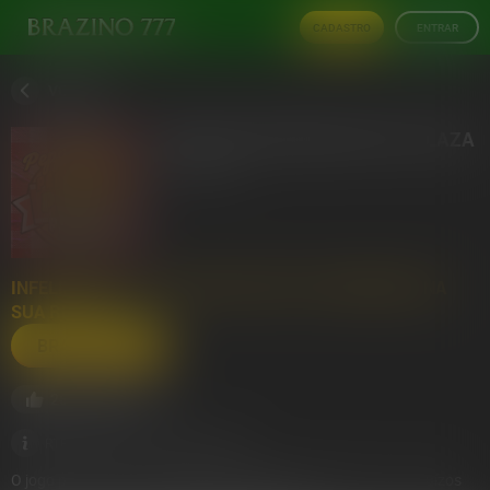
CADASTRO
ENTRAR
VOLTAR
PEPPE'S PEPPERONI PIZZA PLAZA
PRAGMATIC
INFELIZMENTE, ESTE JOGO NÃO ESTÁ DISPONÍVEL NA
SUA REGIÃO.
BRAZINO777
26
10135
Visualizações
RTP:
96.55%
O jogo pode causar dependência, ansiedade, depressão e prejuízos