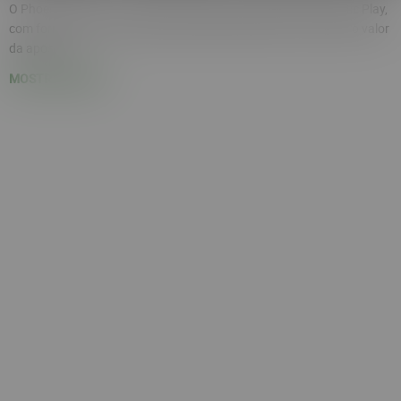
O Phoenix Forge é um jogo de caça-níqueis online da Pragmatic Play,
com formato de 5x3. O ganho máximo informado é de 5.000x o valor
da aposta.
MOSTRAR MAIS
O QUE É O SLOT PHOENIX FORGE?
O slot utiliza 5 rolos e 3 linhas, com 20 linhas de pagamento. O RTP
teórico é de 96%, enquanto a volatilidade é alta. O RTP pode variar de
acordo com a configuração disponível.
Entre os recursos confirmados estão Avalanche, Cascading, Free
Spins, Free Spins Multiplier, Multiplier e RTP range. Os temas
registrados incluem Brown, Dark blue, Fantasy, Gems e Phoenix.
Visão geral: Phoenix Forge
O Phoenix Forge está disponível no Brazino777 e apresenta as
seguintes características técnicas:
CARACTERÍSTICA
DETALHES
Nome
Phoenix Forge