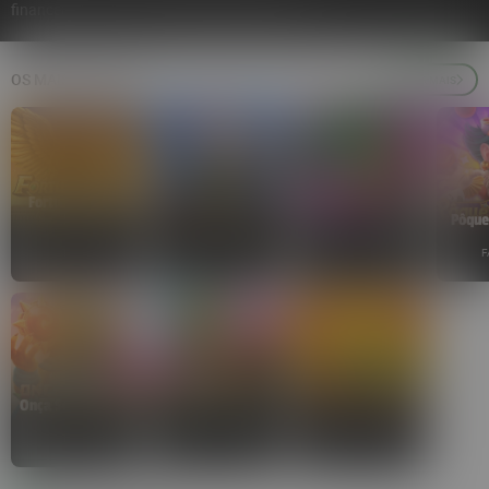
financeiros. Jogue com responsabilidade. 18+
OS MAIS JOGADOS
VER MAIS
EXCLUSIVO
Fortune Garuda
500
Pachinko
FlyX™ Cash Turbo™
Pôque
TADA
NEKO
BUCK STAKES
F
Onça Sortuda 500
Lucky Jaguar 2
4 Pots of Egypt
TADA
TADA
3OAKS