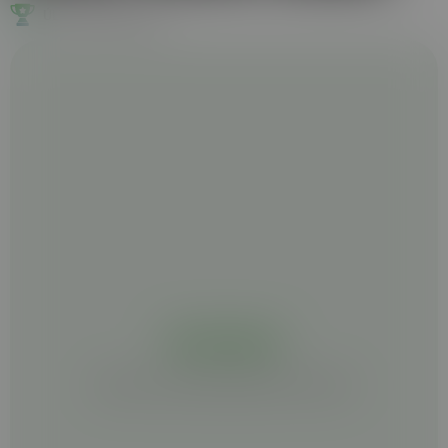
ÚLTIMOS GANHOS
NÃO HÁ DADOS
ESPERA ALGUNS SEGUNDOS POR FAVOR