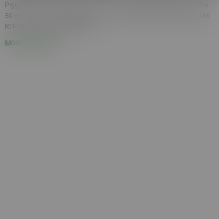
Piggy Bank Farm, da Play'n GO, é um caça-níqueis com layout 5x3 e
50 como sistema de pagamento. Entre os dados confirmados estão
RTP de 96% e volatilidade alta.
MOSTRAR MAIS
O QUE É O SLOT PIGGY BANK FARM?
O slot combina recursos como Bonus Game, Bonus symbols, Free
Spins e temas relacionados a Bailer, Blue, Brown. No cassino
Brazino777, essas informações ajudam a identificar a proposta e a
estrutura da experiência antes de definir o valor da aposta.
Visão geral: Piggy Bank Farm
Os principais dados técnicos de Piggy Bank Farm estão organizados
abaixo para uma consulta objetiva.
CARACTERÍSTICA
DETALHES
Nome
Piggy Bank Farm
Lançamento
29/12/2020