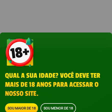
recursos não garante resultados em uma rodada específica.
PIGGY BANK FARM - FAQ
Qual é o RTP de Piggy Bank Farm?
O RTP informado é de 96%. Esse percentual é teórico, calculado para
muitas rodadas, e não garante retorno individual.
Qual é o ganho máximo de Piggy Bank Farm?
O limite técnico indicado é de 3.553x o valor da aposta. Esse teto não
representa promessa de resultado.
Quais recursos aparecem em Piggy Bank Farm?
QUAL A SUA IDADE? VOCÊ DEVE TER
A lista confirmada inclui Bonus Game, Bonus symbols, Free Spins,
Free Spins Multiplier, Hold and Win, Multiplier. Outros detalhes devem
MAIS DE 18 ANOS PARA ACESSAR O
ser observados diretamente nas regras do jogo.
Usamos cookies para melhorar sua experiência. Ao
NOSSO SITE.
usar o Brazino777, você aceita nossos cookies. Veja
nossos
Termos e Condições
para mais.
SOU MAIOR DE 18
SOU MENOR DE 18
Menu
Slot
Ao Vivo
Crash
OK