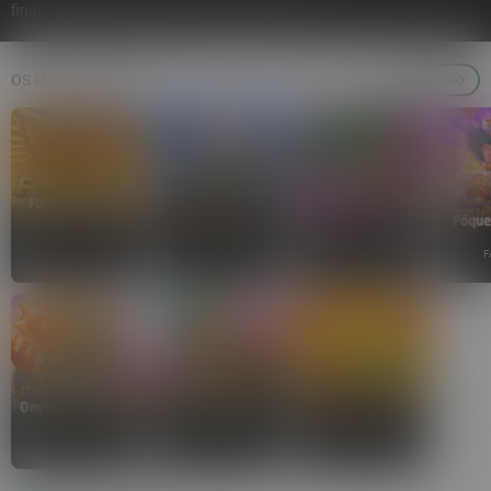
financeiros. Jogue com responsabilidade. 18+
OS MAIS JOGADOS
VER MAIS
EXCLUSIVO
Fortune Garuda
500
Pachinko
FlyX™ Cash Turbo™
Pôque
TADA
NEKO
BUCK STAKES
F
Onça Sortuda 500
Lucky Jaguar 2
4 Pots of Egypt
TADA
TADA
3OAKS