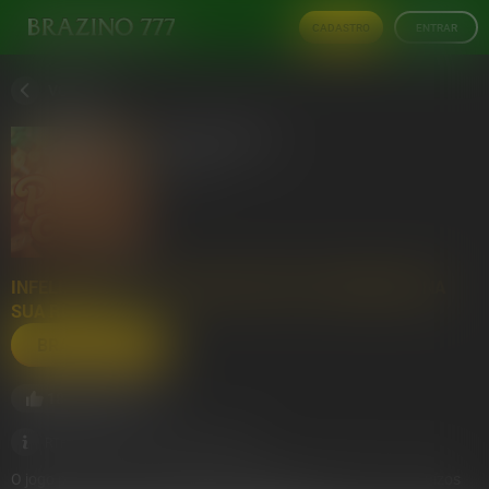
CADASTRO
ENTRAR
VOLTAR
PIGGY GOLD
PGSOFT
INFELIZMENTE, ESTE JOGO NÃO ESTÁ DISPONÍVEL NA
SUA REGIÃO.
BRAZINO777
184
142770
Visualizações
RTP:
95.86%
O jogo pode causar dependência, ansiedade, depressão e prejuízos