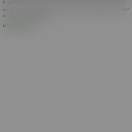
Piggy Heist, da Play'n GO, é um caça-níqueis com layout 6x4 e 4096
como sistema de pagamento. Entre os dados confirmados estão RTP
de 96% e volatilidade média.
MOSTRAR MAIS
O QUE É O SLOT PIGGY HEIST?
O slot combina recursos como Additive symbol, Bonus Game, Bonus
symbols e temas relacionados a Adventure, Bank`s, Black. No
cassino Brazino777, essas informações ajudam a identificar a
proposta e a estrutura da experiência antes de definir o valor da
aposta.
Visão geral: Piggy Heist
Os principais dados técnicos de Piggy Heist estão organizados
abaixo para uma consulta objetiva.
CARACTERÍSTICA
DETALHES
Nome
Piggy Heist