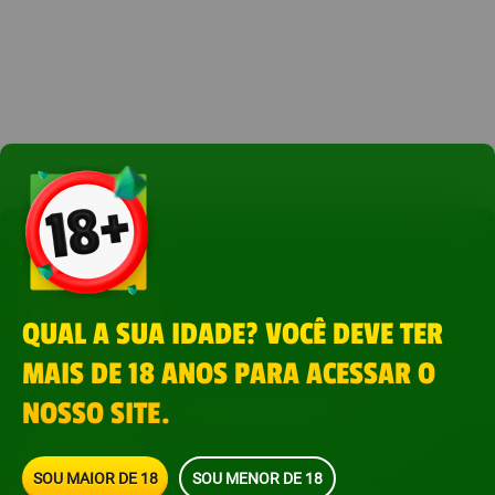
Observe a grade 6x4 e o sistema 4096 antes de iniciar a rodada.
Inicie a rodada e acompanhe os resultados apresentados pelo
jogo.
Consulte os recursos especiais e ajuste a aposta somente
quando considerar adequado.
Entre os recursos confirmados estão Additive symbol, Bonus Game,
Bonus symbols, Expanding Symbols, Expanding wild with re-spin. A
presença desses recursos não garante resultados em uma rodada
específica.
PIGGY HEIST - FAQ
Qual é o RTP de Piggy Heist?
QUAL A SUA IDADE? VOCÊ DEVE TER
O RTP informado é de 96%. Esse percentual é teórico, calculado para
MAIS DE 18 ANOS PARA ACESSAR O
muitas rodadas, e não garante retorno individual.
Usamos cookies para melhorar sua experiência. Ao
NOSSO SITE.
usar o Brazino777, você aceita nossos cookies. Veja
Qual é o ganho máximo de Piggy Heist?
nossos
Termos e Condições
para mais.
O limite técnico indicado é de 70.000x o valor da aposta. Esse teto
SOU MAIOR DE 18
SOU MENOR DE 18
Menu
Slot
Ao Vivo
Crash
não representa promessa de resultado.
OK