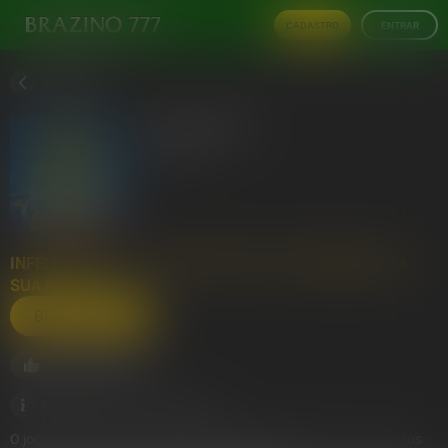
CADASTRO
ENTRAR
VOLTAR
PIGGY HEIST
PLAYNGO
INFELIZMENTE, ESTE JOGO NÃO ESTÁ DISPONÍVEL NA
SUA REGIÃO.
BRAZINO777
7
2791
Visualizações
RTP:
96.25%
O jogo pode causar dependência, ansiedade, depressão e prejuízos