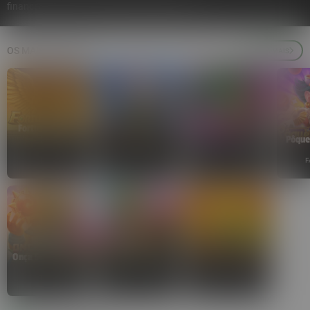
financeiros. Jogue com responsabilidade. 18+
OS MAIS JOGADOS
VER MAIS
EXCLUSIVO
Fortune Garuda
500
Pachinko
FlyX™ Cash Turbo™
Pôque
TADA
NEKO
BUCK STAKES
F
Onça Sortuda 500
Lucky Jaguar 2
4 Pots of Egypt
TADA
TADA
3OAKS