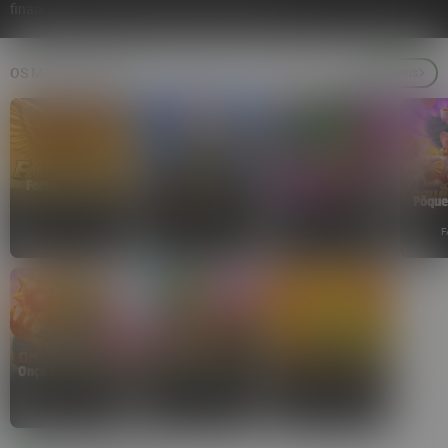
financeiros. Jogue com responsabilidade. 18+
OS MAIS JOGADOS
VER MAIS
EXCLUSIVO
Fortune Garuda
500
Pachinko
FlyX™ Cash Turbo™
Pôque
TADA
NEKO
BUCK STAKES
F
Onça Sortuda 500
Lucky Jaguar 2
4 Pots of Egypt
TADA
TADA
3OAKS