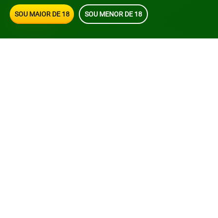
Piggy Pirates é fornecido pela Red Tiger e está classificado como slot
SOU MAIOR DE 18
SOU MENOR DE 18
Menu
Slot
Ao Vivo
Crash
OK
de vídeo.
Brazino 777
Jogos De Cassino
Cassino Ao Vivo
Esporte Bet
Mapa Do Site XML
Live Bet
Mapa Do Site HTML
Slots
Suporte
Jogos Crash
Perguntas Frequentes
Novos Jogos
Promoções E Bônus
Bingo
Reclamações
Jogos De Mesa
Afiliados