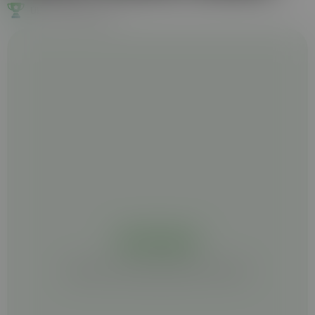
ÚLTIMOS GANHOS
NÃO HÁ DADOS
ESPERA ALGUNS SEGUNDOS POR FAVOR