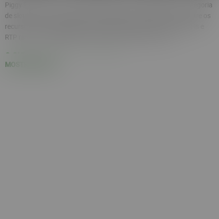
Piggy Pirates é um slot de vídeo da Red Tiger, integrante da categoria
de slots online. A temática reúne Adventure, Animals e Blue. Entre os
recursos confirmados estão Free Spins, Random bonus symbols e
RTP range. O multiplicador máximo informado é x2.248.
O QUE É O SLOT PIGGY PIRATES?
MOSTRAR MAIS
O título apresenta a configuração 6x4 e usa 40 linhas de pagamento.
No Brazino777, esses dados permitem consultar a estrutura básica
do jogo antes de iniciar uma rodada.
O RTP base é de 96,06% e a volatilidade é Alta. O RTP pode variar de
acordo com a configuração disponível. A lista de recursos inclui Free
Spins, Random bonus symbols, RTP range, Symbols collection
(Energy) e Wild. Os temas incluem Adventure, Animals, Blue e Bombs.
RTP, volatilidade e multiplicador são características técnicas e não
garantem resultados individuais.
Visão geral: Piggy Pirates
No Brazino777, Piggy Pirates apresenta as características técnicas
abaixo: