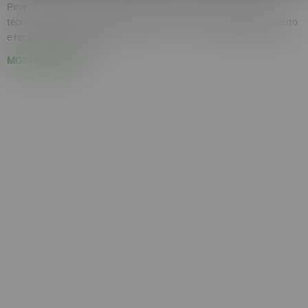
Pinata Wins é um caça-níqueis da PG SOFT com características
técnicas definidas por sua estrutura de rolos, sistema de pagamento
e recursos confirmados.
MOSTRAR MAIS
O QUE É O SLOT PINATA WINS?
Pinata Wins integra a categoria de slots online e pode ser consultado
no cassino Brazino777. Entre os dados disponíveis estão RTP de
96,75%, volatilidade média.
O conjunto confirmado inclui recursos como Rodadas Grátis,
Cascading Reels, Multiplicador.
Visão geral: Pinata Wins
Confira abaixo as principais informações técnicas confirmadas para
o jogo.
CARACTERÍSTICA
DETALHES
Nome
Pinata Wins