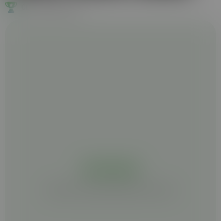
ÚLTIMOS GANHOS
NÃO HÁ DADOS
ESPERA ALGUNS SEGUNDOS POR FAVOR