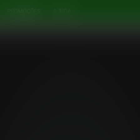
PROMOÇÕES
AJUDA