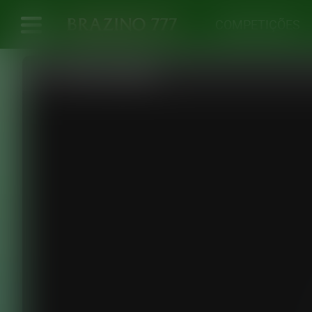
COMPETIÇÕES
PIRATE QUEEN 2