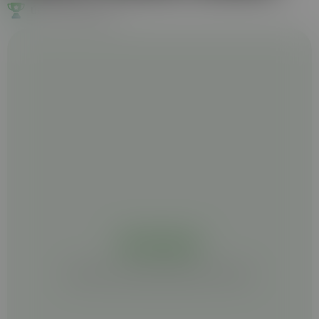
ÚLTIMOS GANHOS
NÃO HÁ DADOS
ESPERA ALGUNS SEGUNDOS POR FAVOR