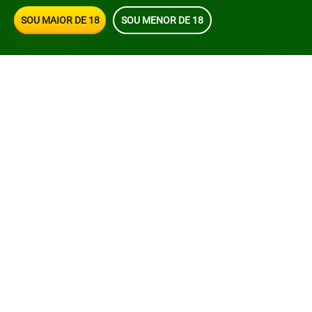
O multiplicador máximo informado para Pirates' Plenty Battle for
Gold é x5.000, sem representar garantia de que esse resultado
SOU MAIOR DE 18
SOU MENOR DE 18
Menu
Slot
Ao Vivo
Crash
OK
ocorrerá.
Quem fornece Pirates' Plenty Battle for Gold?
Pirates' Plenty Battle for Gold é fornecido pela Red Tiger e está
classificado como slot de vídeo.
Brazino 777
Jogos De Cassino
Cassino Ao Vivo
Esporte Bet
Mapa Do Site XML
Live Bet
Mapa Do Site HTML
Slots
Suporte
Jogos Crash
Perguntas Frequentes
Novos Jogos
Promoções E Bônus
Bingo
Reclamações
Jogos De Mesa
Afiliados