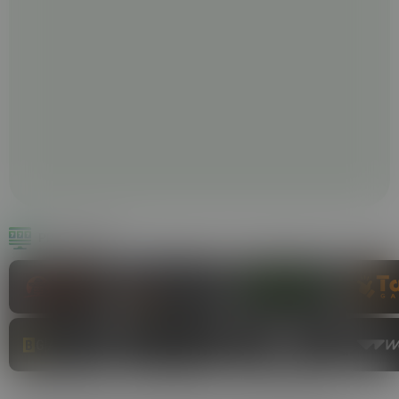
PROVEDORES