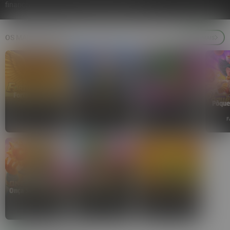
financeiros. Jogue com responsabilidade. 18+
OS MAIS JOGADOS
VER MAIS
EXCLUSIVO
Fortune Garuda
500
Pachinko
FlyX™ Cash Turbo™
Pôque
TADA
NEKO
BUCK STAKES
F
Onça Sortuda 500
Lucky Jaguar 2
4 Pots of Egypt
TADA
TADA
3OAKS