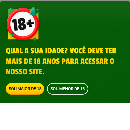
QUAL A SUA IDADE? VOCÊ DEVE TER
MAIS DE 18 ANOS PARA ACESSAR O
Usamos cookies para melhorar sua experiência. Ao
NOSSO SITE.
usar o Brazino777, você aceita nossos cookies. Veja
nossos
Termos e Condições
para mais.
SOU MAIOR DE 18
SOU MENOR DE 18
Menu
Slot
Ao Vivo
Crash
OK
Brazino 777
Jogos De Cassino