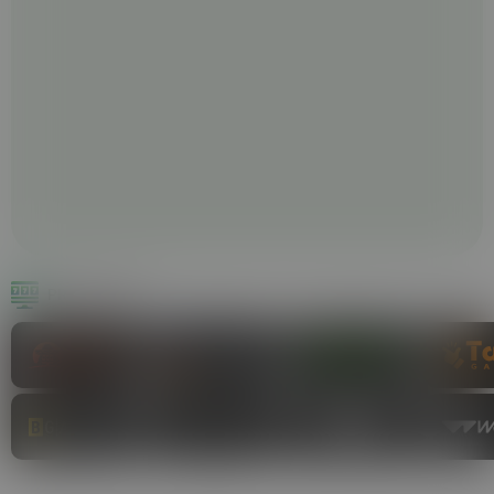
PROVEDORES