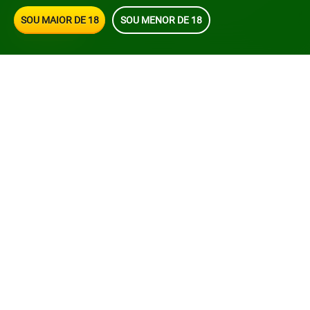
O provedor de Pyramid King é Pragmatic Play.
SOU MAIOR DE 18
SOU MENOR DE 18
Menu
Slot
Ao Vivo
Crash
OK
Brazino 777
Jogos De Cassino
Cassino Ao Vivo
Esporte Bet
Mapa Do Site XML
Live Bet
Mapa Do Site HTML
Slots
Suporte
Jogos Crash
Perguntas Frequentes
Novos Jogos
Promoções E Bônus
Bingo
Reclamações
Jogos De Mesa
Afiliados