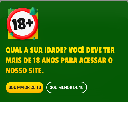
QUAL A SUA IDADE? VOCÊ DEVE TER
MAIS DE 18 ANOS PARA ACESSAR O
Usamos cookies para melhorar sua experiência. Ao
NOSSO SITE.
usar o Brazino777, você aceita nossos cookies. Veja
nossos
Termos e Condições
para mais.
SOU MAIOR DE 18
SOU MENOR DE 18
Menu
Slot
Ao Vivo
Crash
OK
Brazino 777
Jogos De Cassino