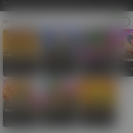
financeiros. Jogue com responsabilidade. 18+
OS MAIS JOGADOS
VER MAIS
EXCLUSIVO
Fortune Garuda
500
Pachinko
FlyX™ Cash Turbo™
Pôque
TADA
NEKO
BUCK STAKES
F
Onça Sortuda 500
Lucky Jaguar 2
4 Pots of Egypt
TADA
TADA
3OAKS