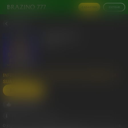
CADASTRO
ENTRAR
VOLTAR
PYRAMID SPIN
SPINORO
INFELIZMENTE, ESTE JOGO NÃO ESTÁ DISPONÍVEL NA
SUA REGIÃO.
BRAZINO777
14
4371
Visualizações
RTP:
92%
O jogo pode causar dependência, ansiedade, depressão e prejuízos