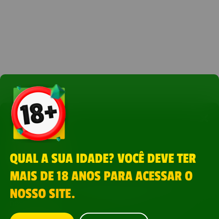
jogo, pois os dados confirmam sua presença, mas não detalham
todas as formas de ativação.
QUEEN OF RICHES - FAQ
Qual é o RTP de Queen of Riches?
O RTP base de Queen of Riches é de 96,90%. Esse percentual é
teórico e calculado em um grande número de rodadas, sem garantir
resultados individuais.
Qual é o formato de Queen of Riches?
O jogo utiliza uma configuração de 6x7.
QUAL A SUA IDADE? VOCÊ DEVE TER
MAIS DE 18 ANOS PARA ACESSAR O
Usamos cookies para melhorar sua experiência. Ao
NOSSO SITE.
usar o Brazino777, você aceita nossos cookies. Veja
nossos
Termos e Condições
para mais.