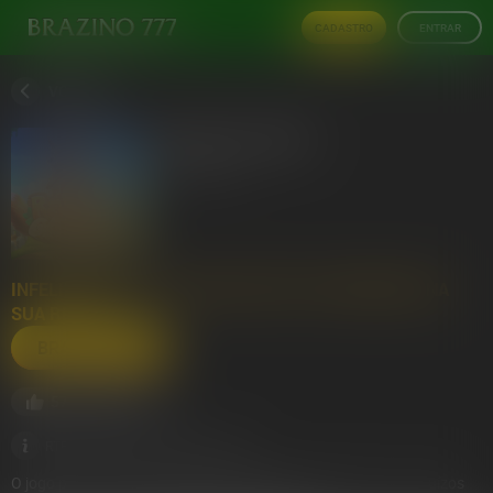
CADASTRO
ENTRAR
VOLTAR
RABBIT GARDEN
PRAGMATIC
INFELIZMENTE, ESTE JOGO NÃO ESTÁ DISPONÍVEL NA
SUA REGIÃO.
BRAZINO777
57
29068
Visualizações
RTP:
96.05%
O jogo pode causar dependência, ansiedade, depressão e prejuízos