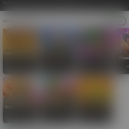
financeiros. Jogue com responsabilidade. 18+
OS MAIS JOGADOS
VER MAIS
EXCLUSIVO
Fortune Garuda
500
Pachinko
FlyX™ Cash Turbo™
Pôque
TADA
NEKO
BUCK STAKES
F
Onça Sortuda 500
Lucky Jaguar 2
4 Pots of Egypt
TADA
TADA
3OAKS