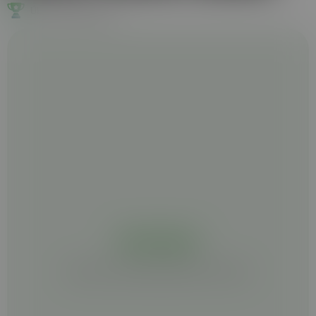
ÚLTIMOS GANHOS
NÃO HÁ DADOS
ESPERA ALGUNS SEGUNDOS POR FAVOR