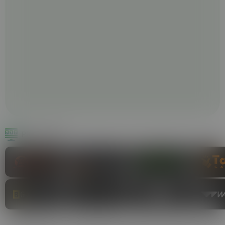
PROVEDORES