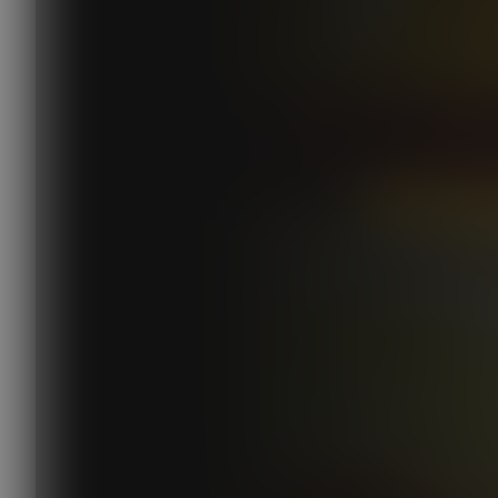
INFELIZME