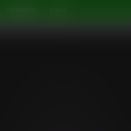
PROMOÇÕES
AJUDA