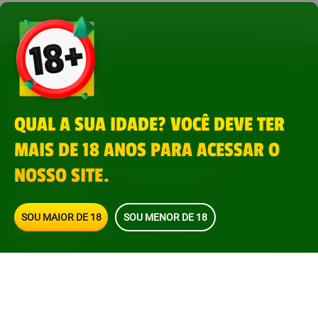
QUAL A SUA IDADE? VOCÊ DEVE TER
MAIS DE 18 ANOS PARA ACESSAR O
Usamos cookies para melhorar sua experiência. Ao
NOSSO SITE.
usar o Brazino777, você aceita nossos cookies. Veja
nossos
Termos e Condições
para mais.
SOU MAIOR DE 18
SOU MENOR DE 18
Menu
Slot
Ao Vivo
Crash
OK
Brazino 777
Jogos De Cassino