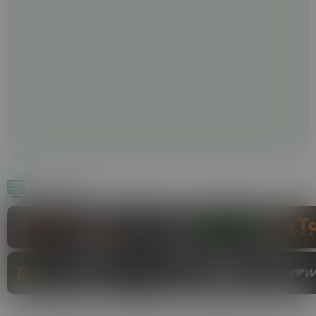
PROVEDORES