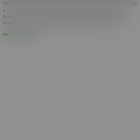
Reel Keeper Power Reels é um slot de vídeo da Red Tiger, apresentado
entre os slots online. A proposta tem elementos relacionados a
Brown e Crown. Entre os recursos confirmados estão Free Spins e
RTP range. O multiplicador máximo informado é de x16.060.
MOSTRAR MAIS
O QUE É O SLOT REEL KEEPER POWER REELS?
Reel Keeper Power Reels foi desenvolvido pela Red Tiger. Trata-se de
um slot de vídeo com estrutura de 8x6 e sistema de pagamento
indicado como 40.
O RTP teórico é de 95,73%, podendo variar conforme a configuração
disponível; a volatilidade informada é alta; os recursos especiais
confirmados incluem Free Spins, RTP range, Scatter symbols, Stack,
Sticky Wilds, Walking Symbols, Moving Wilds, Wild. Essas
características são técnicas e não garantem resultados em rodadas
individuais.
Visão geral: Reel Keeper Power Reels
O Reel Keeper Power Reels está disponível no Brazino777. Confira as
características confirmadas: