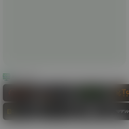
PROVEDORES