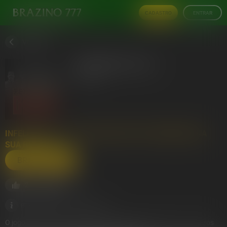
CADASTRO
ENTRAR
VOLTAR
REMEMBER GULAG
NOLIMIT
INFELIZMENTE, ESTE JOGO NÃO ESTÁ DISPONÍVEL NA
SUA REGIÃO.
BRAZINO777
2
812
Visualizações
RTP:
96.08%
O jogo pode causar dependência, ansiedade, depressão e prejuízos