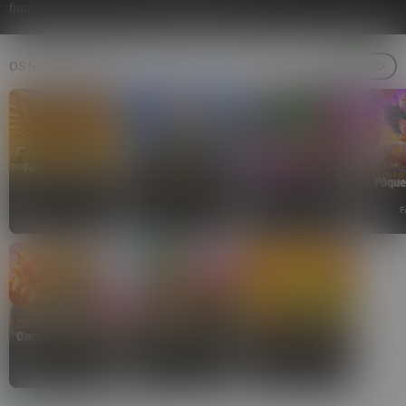
financeiros. Jogue com responsabilidade. 18+
OS MAIS JOGADOS
VER MAIS
EXCLUSIVO
Fortune Garuda
500
Pachinko
FlyX™ Cash Turbo™
Pôque
TADA
NEKO
BUCK STAKES
F
Onça Sortuda 500
Lucky Jaguar 2
4 Pots of Egypt
TADA
TADA
3OAKS