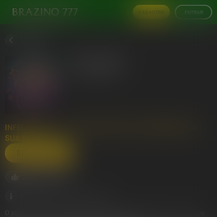
CADASTRO
ENTRAR
VOLTAR
RETROVERSE
PUSH_GAMING
INFELIZMENTE, ESTE JOGO NÃO ESTÁ DISPONÍVEL NA
SUA REGIÃO.
BRAZINO777
28
10030
Visualizações
RTP:
96.24%
O jogo pode causar dependência, ansiedade, depressão e prejuízos