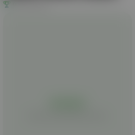
ÚLTIMOS GANHOS
NÃO HÁ DADOS
ESPERA ALGUNS SEGUNDOS POR FAVOR