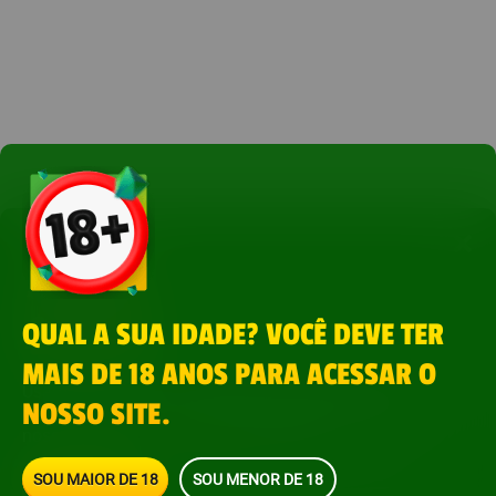
Defina o valor da aposta dentro dos limites exibidos.
Inicie a rodada e aguarde a conclusão do resultado.
Verifique as combinações formadas e os recursos ativados na
rodada.
O resultado é avaliado de acordo com o sistema 117649 linhas de
pagamento. Recursos como Additional Free Spins, Avalanche e Buy
Feature podem fazer parte da dinâmica, conforme as regras do jogo.
REVENGE OF LOKI MEGAWAYS - FAQ
Qual é o RTP de Revenge of Loki Megaways?
QUAL A SUA IDADE? VOCÊ DEVE TER
O RTP teórico informado é de 96%. Esse percentual é estatístico e
não garante resultados em rodadas individuais.
MAIS DE 18 ANOS PARA ACESSAR O
Usamos cookies para melhorar sua experiência. Ao
Qual é o ganho máximo de Revenge of Loki Megaways?
NOSSO SITE.
usar o Brazino777, você aceita nossos cookies. Veja
nossos
Termos e Condições
para mais.
O multiplicador máximo confirmado é de 10.000x o valor da aposta.
Qual sistema de pagamento é usado em Revenge of Loki Megaways?
SOU MAIOR DE 18
SOU MENOR DE 18
Menu
Slot
Ao Vivo
Crash
OK