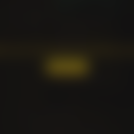
NTE, ESTE JOGO NÃO ESTÁ DISPONÍVEL NA S
BRAZINO777