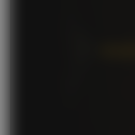
INFELIZME