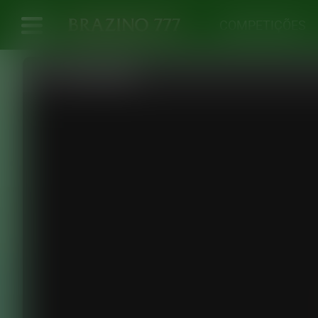
COMPETIÇÕES
REVOLVERO