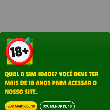
Consulte os recursos especiais quando eles aparecerem durante
as rodadas.
Estabeleça limites de tempo e de gastos para manter o jogo
como entretenimento.
Os recursos confirmados incluem Avalanche, Cluster Pays, Free
Spins, Mega Symbol (3x3). A forma de ativação deve ser verificada
nas regras do jogo.
RICH WILDE AND THE TOME OF INSANITY - FAQ
Qual é o RTP de Rich Wilde and the Tome of Insanity?
O RTP informado é de 96%. Esse percentual é teórico, calculado em
muitas rodadas, e não garante resultados individuais.
QUAL A SUA IDADE? VOCÊ DEVE TER
Qual é o ganho máximo de Rich Wilde and the Tome of Insanity?
MAIS DE 18 ANOS PARA ACESSAR O
Usamos cookies para melhorar sua experiência. Ao
O limite técnico informado é de 20.000x o valor da aposta. Esse teto
NOSSO SITE.
usar o Brazino777, você aceita nossos cookies. Veja
não representa garantia de premiação.
nossos
Termos e Condições
para mais.
Quais recursos aparecem em Rich Wilde and the Tome of Insanity?
SOU MAIOR DE 18
SOU MENOR DE 18
Menu
Slot
Ao Vivo
Crash
OK